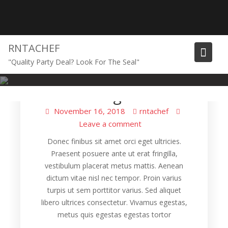
Skip
to
content
RNTACHEF
"Quality Party Deal? Look For The Seal"
Cooking
Food Design Trends
November 16, 2018
rntachef
Leave a comment
Donec finibus sit amet orci eget ultricies.
Praesent posuere ante ut erat fringilla,
vestibulum placerat metus mattis. Aenean
dictum vitae nisl nec tempor. Proin varius
turpis ut sem porttitor varius. Sed aliquet
libero ultrices consectetur. Vivamus egestas,
metus quis egestas egestas tortor