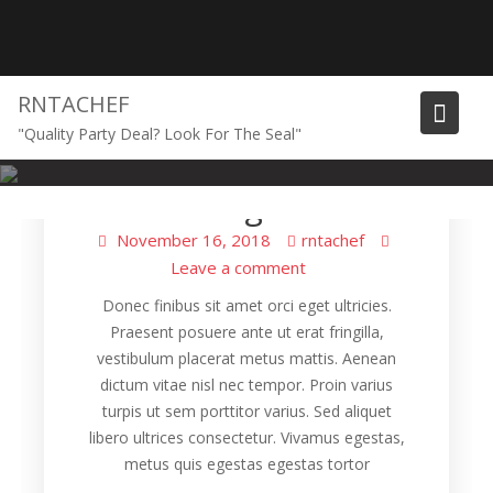
Skip
to
content
RNTACHEF
"Quality Party Deal? Look For The Seal"
Cooking
Food Design Trends
November 16, 2018
rntachef
Leave a comment
Donec finibus sit amet orci eget ultricies.
Praesent posuere ante ut erat fringilla,
vestibulum placerat metus mattis. Aenean
dictum vitae nisl nec tempor. Proin varius
turpis ut sem porttitor varius. Sed aliquet
libero ultrices consectetur. Vivamus egestas,
metus quis egestas egestas tortor